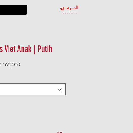
 Viet Anak | Putih
ular
Sale
 160,000
e
Price