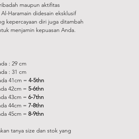
ibadah maupun aktifitas
s Al-Haramain didesain eksklusif
 kepercayaan diri juga ditambah
untuk menjamin kepuasan Anda.
ada : 29 cm
ada : 31 cm
dada 41cm =
4-5thn
dada 42cm =
5-6thn
dada 43cm =
6-7thn
dada 44cm =
7-8thn
dada 45cm =
8-9thn
kan tanya size dan stok yang