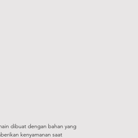
ini :
Telegram
WhatsApp
amain dibuat dengan bahan yang
berikan kenyamanan saat