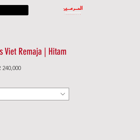
s Viet Remaja | Hitam
ular
Sale
 240,000
e
Price