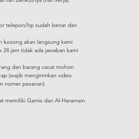
 hari berikutnya (hari kerja).
or telepon/hp sudah benar dan
an kosong akan langsung kami
 x 24 jam tidak ada jawaban kami
rang dan barang cacat mohon
kap (wajib mengirimkan video
an nomer pesanan)
at memiliki Gamis dari Al-Haramain.