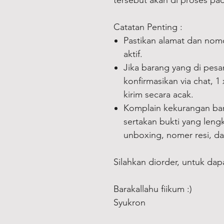
tersebut akan di proses pada
Catatan Penting :
Pastikan alamat dan nom
aktif.
Jika barang yang di pes
konfirmasikan via chat, 1
kirim secara acak.
Komplain kekurangan ba
sertakan bukti yang leng
unboxing, nomer resi, d
Silahkan diorder, untuk dap
Barakallahu fiikum :)
Syukron