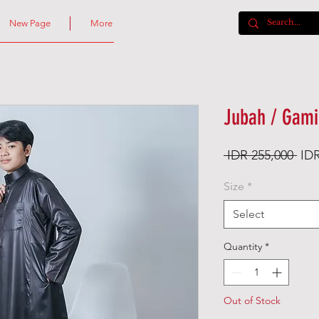
New Page
More
Jubah / Gami
Reg
 IDR 255,000 
IDR
Pric
Size
*
Select
Quantity
*
Out of Stock