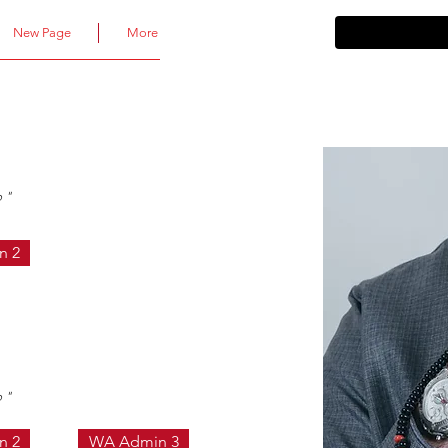
New Page
More
p "
n 2
p "
n 2
WA Admin 3