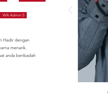
WA Admin 5
n Hadir dengan
warna menarik.
aat anda beribadah