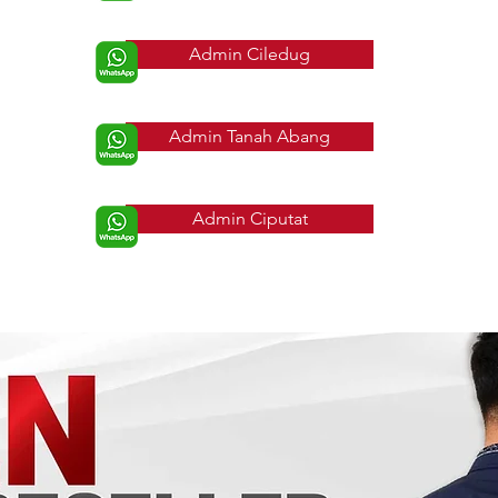
Admin Ciledug
Admin Tanah Abang
Admin Ciputat