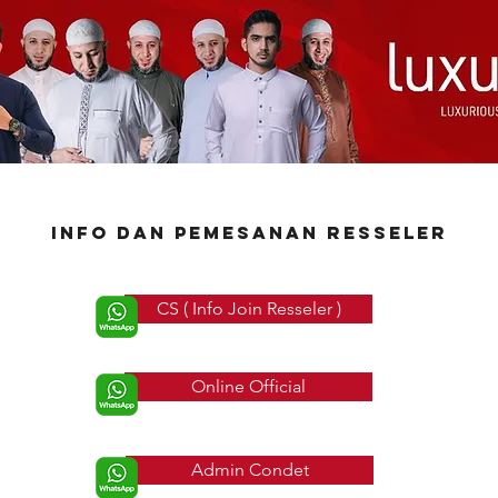
Info dan pemesanan resseler
CS ( Info Join Resseler )
Online Official
Admin Condet